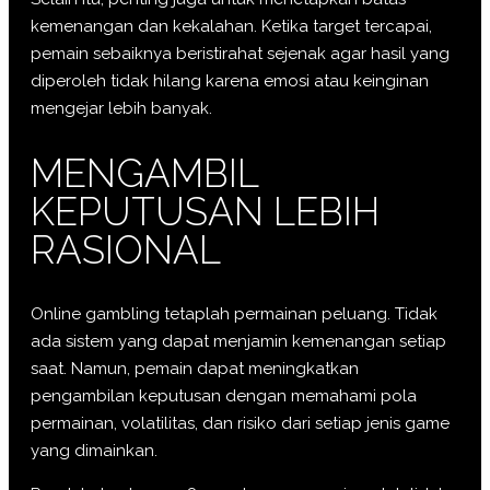
kemenangan dan kekalahan. Ketika target tercapai,
pemain sebaiknya beristirahat sejenak agar hasil yang
diperoleh tidak hilang karena emosi atau keinginan
mengejar lebih banyak.
MENGAMBIL
KEPUTUSAN LEBIH
RASIONAL
Online gambling tetaplah permainan peluang. Tidak
ada sistem yang dapat menjamin kemenangan setiap
saat. Namun, pemain dapat meningkatkan
pengambilan keputusan dengan memahami pola
permainan, volatilitas, dan risiko dari setiap jenis game
yang dimainkan.