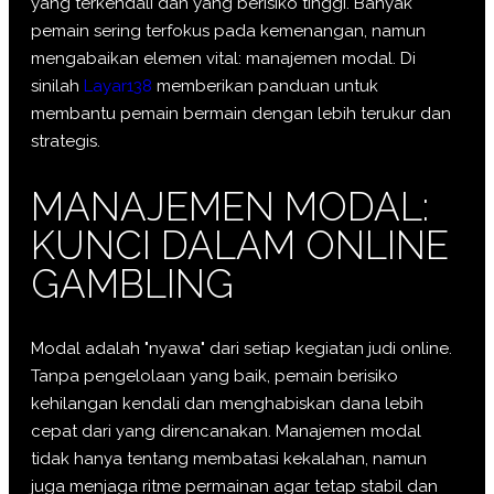
yang terkendali dan yang berisiko tinggi. Banyak
pemain sering terfokus pada kemenangan, namun
mengabaikan elemen vital: manajemen modal. Di
sinilah
Layar138
memberikan panduan untuk
membantu pemain bermain dengan lebih terukur dan
strategis.
MANAJEMEN MODAL:
KUNCI DALAM ONLINE
GAMBLING
Modal adalah "nyawa" dari setiap kegiatan judi online.
Tanpa pengelolaan yang baik, pemain berisiko
kehilangan kendali dan menghabiskan dana lebih
cepat dari yang direncanakan. Manajemen modal
tidak hanya tentang membatasi kekalahan, namun
juga menjaga ritme permainan agar tetap stabil dan